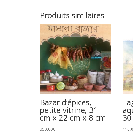
Produits similaires
Bazar d’épices,
La
petite vitrine, 31
aq
cm x 22 cm x 8 cm
30
350,00
€
110,