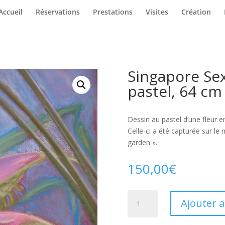
Accueil
Réservations
Prestations
Visites
Création
Singapore Sex
pastel, 64 cm
Dessin au pastel d’une fleur e
Celle-ci a été capturée sur le 
garden ».
150,00
€
quantité
Ajouter 
de
Singapore