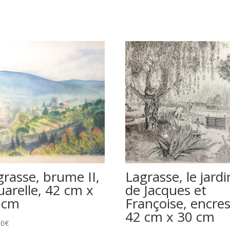
grasse, brume II,
Lagrasse, le jardi
uarelle, 42 cm x
de Jacques et
 cm
Françoise, encres
42 cm x 30 cm
00
€