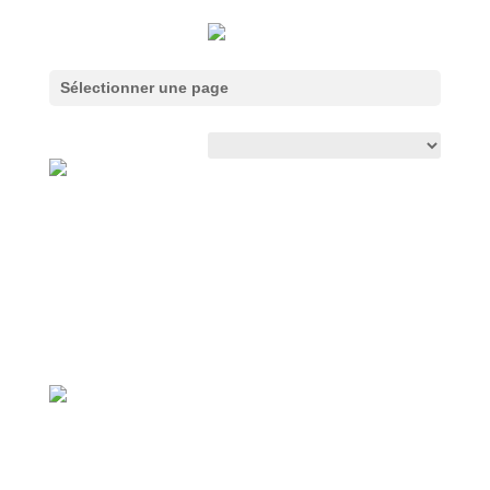
Accueil
/ Dessins
Sélectionner une page
Dessins
2 résultats affichés
Lagrasse, le jardin de Jacques
et Françoise, encres, 42 cm x
30 cm
110,00
€
Singapore Sexy Pink, dessin